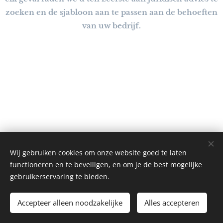
zoeken en de sjabloon aan te passen aan de behoeften
van uw bedrijf.
© 2026 Pul-veris Consulting BV, Boekterheide 80, 3550
Wij gebruiken cookies om onze website goed te laten
Heusden-Zolder, België
functioneren en te beveiligen, en om je de best mogelijke
Cookies
gebruikerservaring te bieden.
Talen
Accepteer alleen noodzakelijke
Alles accepteren
Nederlands
Français