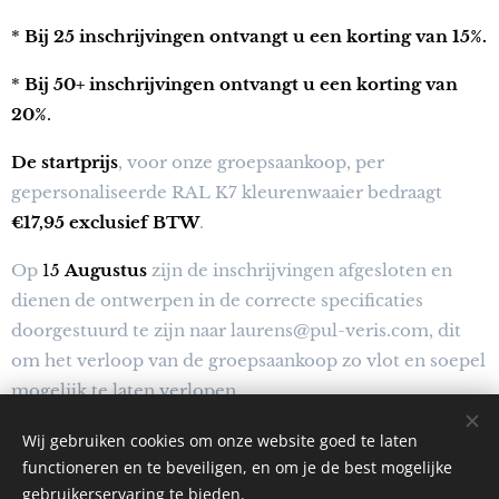
*
Bij 25 inschrijvingen ontvangt u een korting van 15%.
*
B
ij 50+ inschrijvingen ontvangt u een korting van
20%
.
De startprijs
, voor onze groepsaankoop, per
gepersonaliseerde RAL K7 kleurenwaaier bedraagt
€17,95 exclusief BTW
.
Op
15
Augustus
zijn de inschrijvingen afgesloten en
dienen de ontwerpen in de correcte specificaties
doorgestuurd te zijn naar laurens@pul-veris.com, dit
om het verloop van de groepsaankoop zo vlot en soepel
mogelijk te laten verlopen.
De geschatte
levertijd is eind Oktober/midden
Wij gebruiken cookies om onze website goed te laten
functioneren en te beveiligen, en om je de best mogelijke
November 2026
.
gebruikerservaring te bieden.