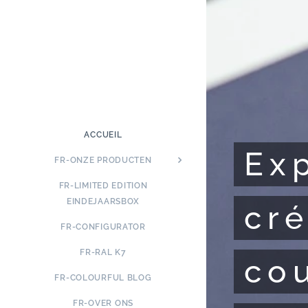
ACCUEIL
Ex
FR-ONZE PRODUCTEN
FR-LIMITED EDITION
EINDEJAARSBOX
cré
FR-CONFIGURATOR
FR-RAL K7
co
FR-COLOURFUL BLOG
FR-OVER ONS