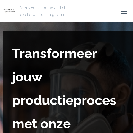
Make the world
colourful again
Transformeer
jouw
productieproces
met onze