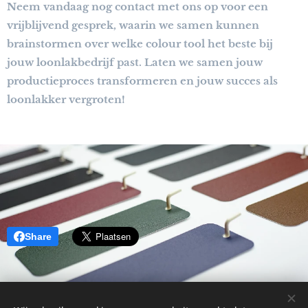
Neem vandaag nog contact met ons op voor een
vrijblijvend gesprek, waarin we samen kunnen
brainstormen over welke colour tool het beste bij
jouw loonlakbedrijf past. Laten we samen jouw
productieproces transformeren en jouw succes als
loonlakker vergroten!
Share
© 2026 Pul-veris Consulting BV, Boekterheide 80, 3550