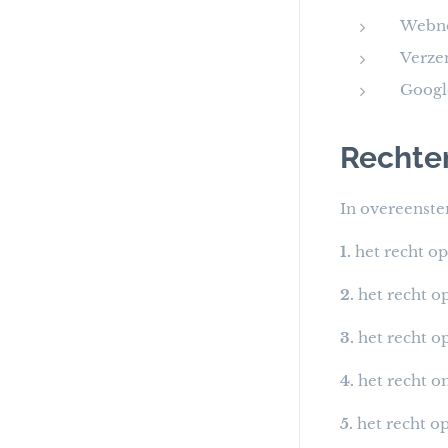
Webno
Verze
Google
Rechten
In overeenste
1.
het recht op
2.
het recht op
3.
het recht o
4.
het recht o
5.
het recht op