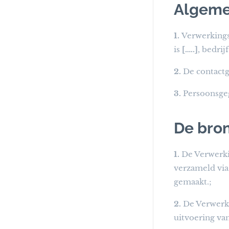
Algeme
1.
Verwerkings
is
[…..]
, bedrij
2.
De contactg
3.
Persoonsgeg
De bro
1.
De Verwerki
verzameld via 
gemaakt.;
2.
De Verwerki
uitvoering va