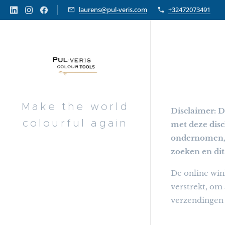
laurens@pul-veris.com
+32472073491
Make the world
Disclaimer: D
colourful again
met deze disc
ondernomen, o
zoeken en dit
De online wi
verstrekt, om
verzendingen 