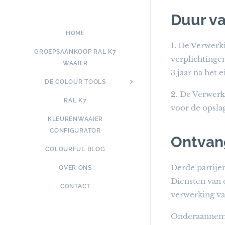
Duur v
HOME
1.
De Verwerki
GROEPSAANKOOP RAL K7
verplichtinge
WAAIER
3 jaar na het 
DE COLOUR TOOLS
2.
De Verwerki
RAL K7
voor de opsla
KLEURENWAAIER
CONFIGURATOR
Ontvan
COLOURFUL BLOG
Derde partije
OVER ONS
Diensten van 
CONTACT
verwerking va
Onderaannemer