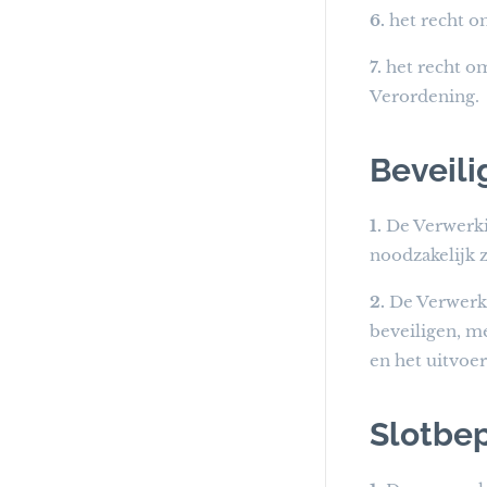
6.
het recht om
7.
het recht om
Verordening.
Beveil
1.
De Verwerki
noodzakelijk 
2.
De Verwerki
beveiligen, m
en het uitvoe
Slotbe