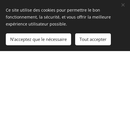
en vakmanschap afgewerkt.
Wij streven naar een
Ce site utilise des cookies pour permettre le bon
professionele uitstraling, zodat u met trots uw
fonctionnement, la sécurité, et vous offrir la meilleure
kleurenpalet aan anderen kunt laten zien.
Bovendien
expérience utilisateur possible.
zijn onze kleurenwaaiers verkrijgbaar in elk denkbaar
formaat, zodat u degene kunt kiezen die het beste bij
N'acceptez que le nécessaire
Tout accepter
uw wensen past.
Een ander belangrijk voordeel is dat onze
kleurenwaaiers volledig onafhankelijk zijn van
poederlakfabrikanten.
Dit betekent dat u de vrijheid
heeft om zonder enige beperking kleuren van
verschillende fabrikanten in uw kleurenspectrum op
te nemen.
Zo bent u verzekerd van een ruime keuze
aan kleurmogelijkheden met een kleurechte match
met uw eigen productlijn.
Bij Pul-veris Color tools weten we dat het essentieel